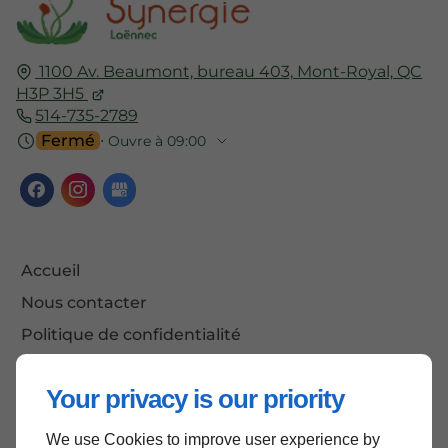
1100 Av. Beaumont, bureau 403,
Mont-Royal,
QC
H3P 3H5
514-735-2789
Fermé
⋅ Ouvre à 09:00
Accueil
Nous contacter
Politique de confidentialité
Plan du site
Your privacy is our priority
We use Cookies to improve user experience by